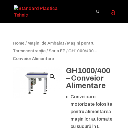
Home
/
Mașini de Ambalat
/
Mașini pentru
Termocontracție
/
Seria FP
/ GH1000/400 –
Conveior Alimentare
GH1000/400
– Conveior
Alimentare
Conveioare
motorizate folosite
pentru alimentarea
mașinilor automate
cu sudură în L